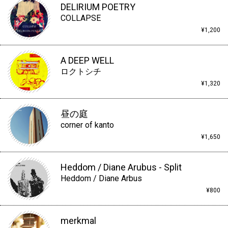
DELIRIUM POETRY
COLLAPSE
¥1,200
A DEEP WELL
ロクトシチ
¥1,320
昼の庭
corner of kanto
¥1,650
Heddom / Diane Arubus - Split
Heddom / Diane Arbus
¥800
merkmal