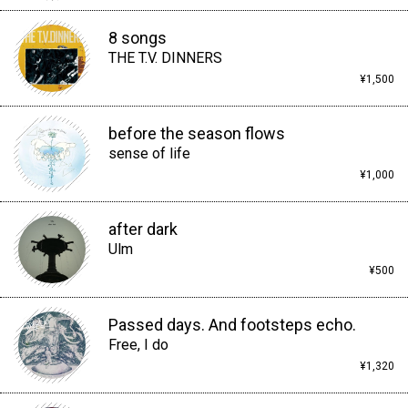
8 songs
THE T.V. DINNERS
¥1,500
before the season flows
sense of life
¥1,000
after dark
Ulm
¥500
Passed days. And footsteps echo.
Free, I do
¥1,320