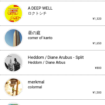
A DEEP WELL
ロクトシチ
¥1,320
昼の庭
corner of kanto
¥1,650
Heddom / Diane Arubus - Split
Heddom / Diane Arbus
¥800
merkmal
colormal
¥1,500