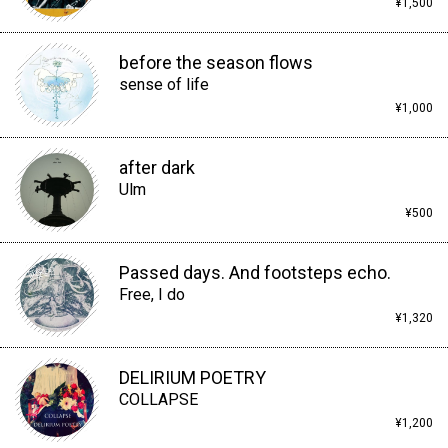
¥1,500
before the season flows
sense of life
¥1,000
after dark
Ulm
¥500
Passed days. And footsteps echo.
Free, I do
¥1,320
DELIRIUM POETRY
COLLAPSE
¥1,200