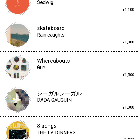
Sedwig
¥1,100
skateboard
Rain caughts
¥1,000
Whereabouts
Gue
¥1,500
シーガルシーガル
DADA GAUGUIN
¥1,000
8 songs
THE T.V. DINNERS