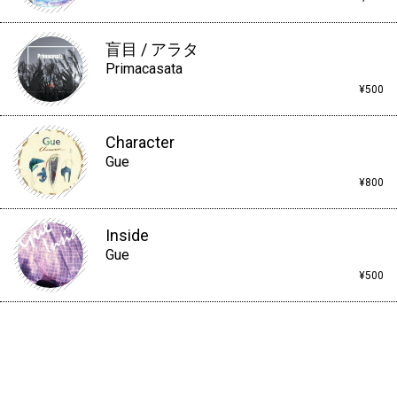
盲目 / アラタ
Primacasata
¥500
Character
Gue
¥800
Inside
Gue
¥500