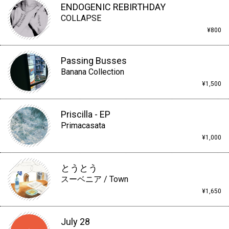
ENDOGENIC REBIRTHDAY
COLLAPSE
¥800
Passing Busses
Banana Collection
¥1,500
Priscilla - EP
Primacasata
¥1,000
とうとう
スーベニア / Town
¥1,650
July 28