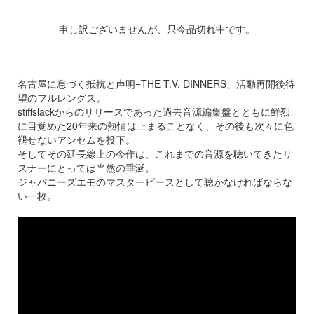
申し訳ございませんが、只今品切れ中です。
名古屋に息づく抵抗と声明=THE T.V. DINNERS、活動再開後待
望のフルレングス。
stiffslackからのリリースであった過去音源編集盤とともに鮮烈
に目覚めた20年来の熱情は止まることなく、その後も次々に色
褪せないアンセムを投下。
そしてその延長線上の今作は、これまでの音源を聴いてきたリ
スナーにとっては当然の垂涎。
ジャパニーズエモのマスターピースとして聴かなければならな
い一枚。