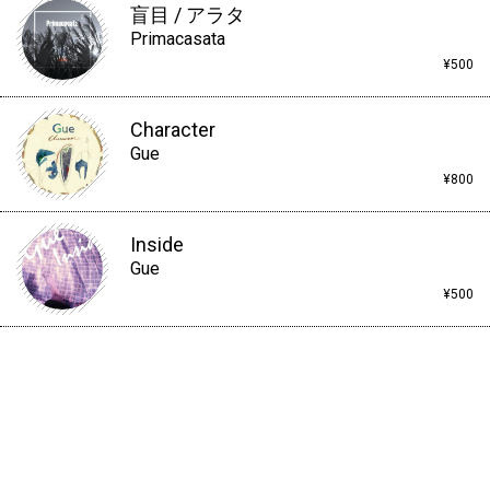
盲目 / アラタ
Primacasata
¥500
Character
Gue
¥800
Inside
Gue
¥500