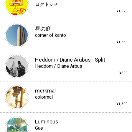
ロクトシチ
¥1,320
昼の庭
corner of kanto
¥1,650
Heddom / Diane Arubus - Split
Heddom / Diane Arbus
¥800
merkmal
colormal
¥1,500
Luminous
Gue