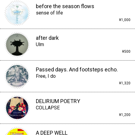
before the season flows
sense of life
¥1,000
after dark
Ulm
¥500
Passed days. And footsteps echo.
Free, I do
¥1,320
DELIRIUM POETRY
COLLAPSE
¥1,200
A DEEP WELL