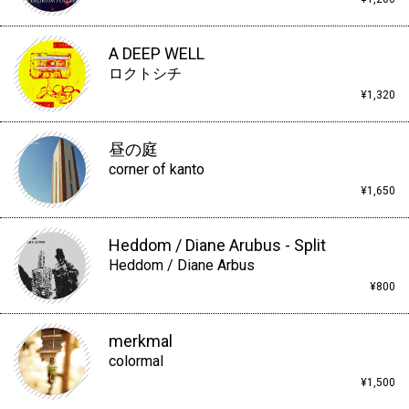
A DEEP WELL
ロクトシチ
¥1,320
昼の庭
corner of kanto
¥1,650
Heddom / Diane Arubus - Split
Heddom / Diane Arbus
¥800
merkmal
colormal
¥1,500