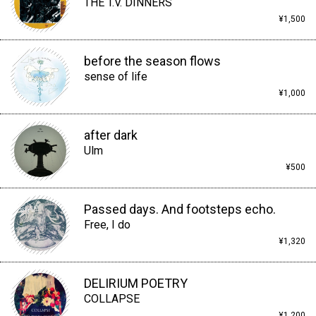
THE T.V. DINNERS
¥1,500
before the season flows
sense of life
¥1,000
after dark
Ulm
¥500
Passed days. And footsteps echo.
Free, I do
¥1,320
DELIRIUM POETRY
COLLAPSE
¥1,200