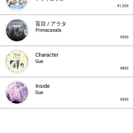
¥1,500
盲目 / アラタ
Primacasata
¥500
Character
Gue
¥800
Inside
Gue
¥500