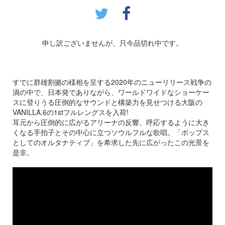
申し訳ございませんが、只今品切れ中です。
すでに群雄割拠の様相を呈する2020年のニューリリース戦争の
渦の中で、日本発でありながら、ワールドワイドなショーケー
スに登りうる圧倒的なサウンドと構築力を見せつける大阪の
VANILLA.6の1stフルレングスを入荷!
耳元から圧倒的に広がるアリーナの反響、呼応するように大き
くなる手拍子とその中心に立つソウルフルな歌唱。「ポップス
としてのオルタナティブ」を希求した先に広がったこの光景を
是非。