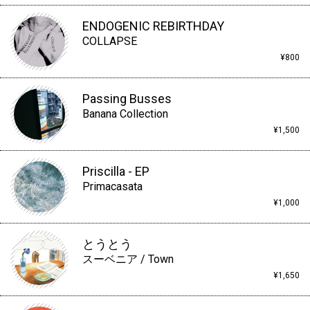
ENDOGENIC REBIRTHDAY
COLLAPSE
¥800
Passing Busses
Banana Collection
¥1,500
Priscilla - EP
Primacasata
¥1,000
とうとう
スーベニア / Town
¥1,650