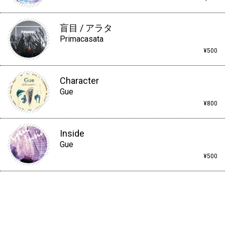
盲目 / アラタ
Primacasata
¥500
Character
Gue
¥800
Inside
Gue
¥500