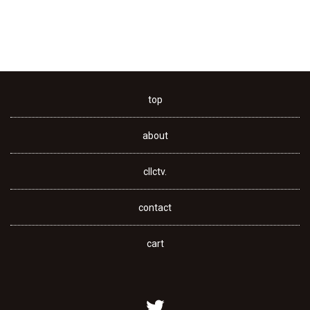
top
about
cllctv.
contact
cart