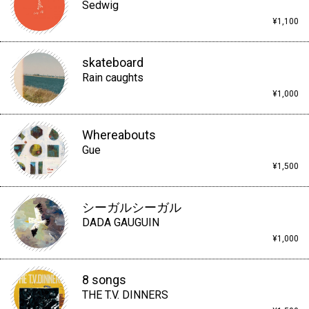
Sedwig
¥1,100
skateboard
Rain caughts
¥1,000
Whereabouts
Gue
¥1,500
シーガルシーガル
DADA GAUGUIN
¥1,000
8 songs
THE T.V. DINNERS