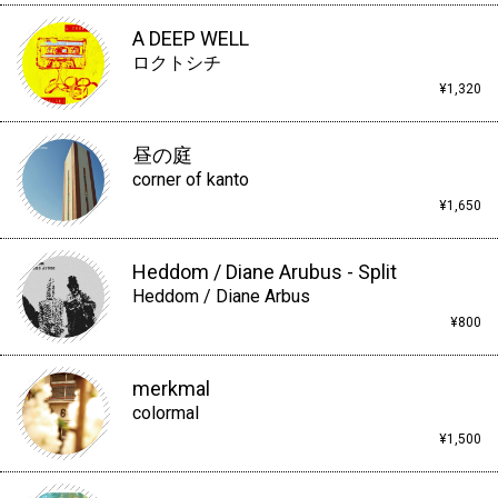
A DEEP WELL
ロクトシチ
¥1,320
昼の庭
corner of kanto
¥1,650
Heddom / Diane Arubus - Split
Heddom / Diane Arbus
¥800
merkmal
colormal
¥1,500