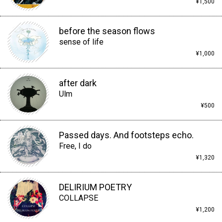
¥1,500
before the season flows
sense of life
¥1,000
after dark
Ulm
¥500
Passed days. And footsteps echo.
Free, I do
¥1,320
DELIRIUM POETRY
COLLAPSE
¥1,200