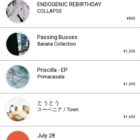
ENDOGENIC REBIRTHDAY
COLLAPSE
¥800
Passing Busses
Banana Collection
¥1,500
Priscilla - EP
Primacasata
¥1,000
とうとう
スーベニア / Town
¥1,650
July 28