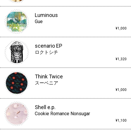
Luminous
Gue
¥1,000
scenario EP
ロクトシチ
¥1,320
Think Twice
スーベニア
¥1,000
Shell e.p.
Cookie Romance Nonsugar
¥1,100