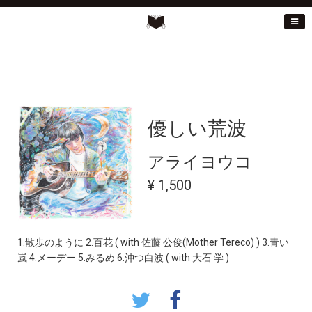
優しい荒波
アライヨウコ
¥ 1,500
1.散歩のように 2.百花 ( with 佐藤 公俊(Mother Tereco) ) 3.青い
嵐 4.メーデー 5.みるめ 6.沖つ白波 ( with 大石 学 )