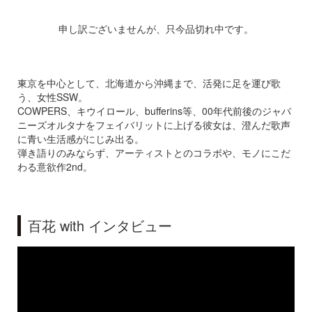
申し訳ございませんが、只今品切れ中です。
東京を中心として、北海道から沖縄まで、活発に足を運び歌
う、女性SSW。
COWPERS、キウイロール、bufferins等、00年代前後のジャパ
ニーズオルタナをフェイバリットに上げる彼女は、澄んだ歌声
に青い生活感がにじみ出る。
弾き語りのみならず、アーティストとのコラボや、モノにこだ
わる意欲作2nd。
百花 with インタビュー