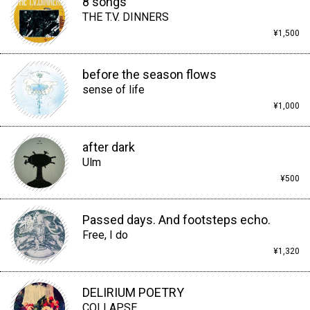
8 songs
THE T.V. DINNERS
¥1,500
before the season flows
sense of life
¥1,000
after dark
Ulm
¥500
Passed days. And footsteps echo.
Free, I do
¥1,320
DELIRIUM POETRY
COLLAPSE