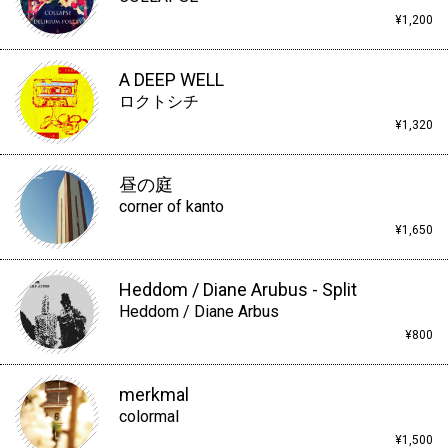
¥1,200
A DEEP WELL
ロクトシチ
¥1,320
昼の庭
corner of kanto
¥1,650
Heddom / Diane Arubus - Split
Heddom / Diane Arbus
¥800
merkmal
colormal
¥1,500