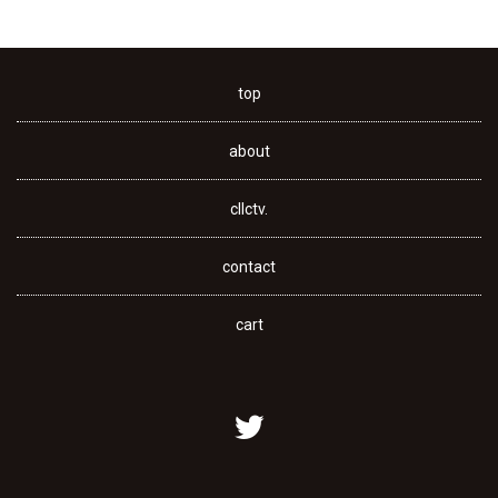
top
about
cllctv.
contact
cart