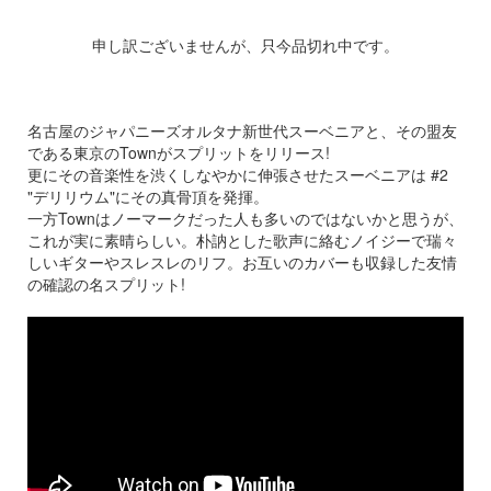
申し訳ございませんが、只今品切れ中です。
名古屋のジャパニーズオルタナ新世代スーベニアと、その盟友
である東京のTownがスプリットをリリース!
更にその音楽性を渋くしなやかに伸張させたスーベニアは #2
"デリリウム"にその真骨頂を発揮。
一方Townはノーマークだった人も多いのではないかと思うが、
これが実に素晴らしい。朴訥とした歌声に絡むノイジーで瑞々
しいギターやスレスレのリフ。お互いのカバーも収録した友情
の確認の名スプリット!