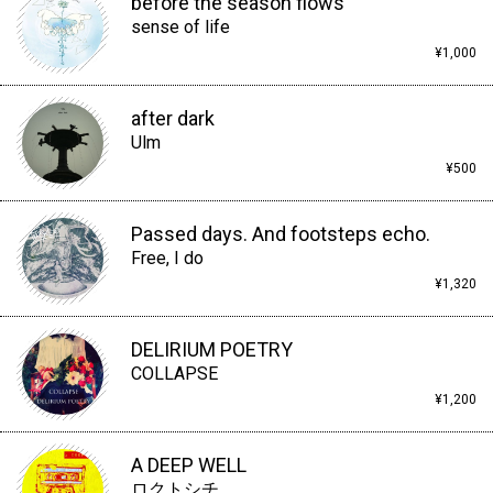
before the season flows
sense of life
¥1,000
after dark
Ulm
¥500
Passed days. And footsteps echo.
Free, I do
¥1,320
DELIRIUM POETRY
COLLAPSE
¥1,200
A DEEP WELL
ロクトシチ