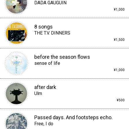
DADA GAUGUIN
¥1,000
8 songs
THE T.V. DINNERS
¥1,500
before the season flows
sense of life
¥1,000
after dark
Ulm
¥500
Passed days. And footsteps echo.
Free, I do