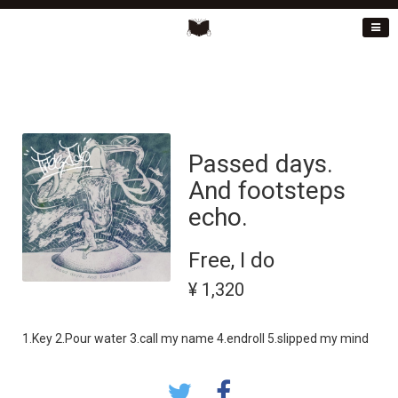
Passed days.
And footsteps
echo.
Free, I do
¥ 1,320
1.Key 2.Pour water 3.call my name 4.endroll 5.slipped my mind