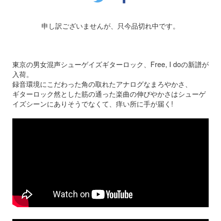
申し訳ございませんが、只今品切れ中です。
東京の男女混声シューゲイズギターロック、Free, I doの新譜が
入荷。
録音環境にこだわった角の取れたアナログなまろやかさ、
ギターロック然とした筋の通った楽曲の伸びやかさはシューゲ
イズシーンにありそうでなくて、痒い所に手が届く!