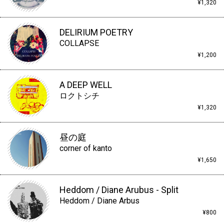
¥1,320
DELIRIUM POETRY
COLLAPSE
¥1,200
A DEEP WELL
ロクトシチ
¥1,320
昼の庭
corner of kanto
¥1,650
Heddom / Diane Arubus - Split
Heddom / Diane Arbus
¥800