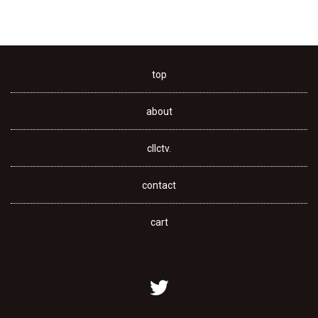
top
about
cllctv.
contact
cart