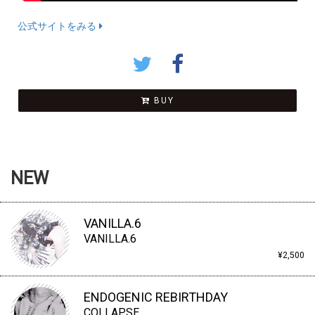
公式サイトをみる
BUY
NEW
VANILLA.6
VANILLA.6
¥2,500
ENDOGENIC REBIRTHDAY
COLLAPSE