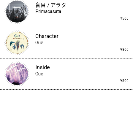
盲目 / アラタ
Primacasata
¥500
Character
Gue
¥800
Inside
Gue
¥500