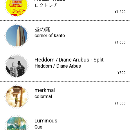
ロクトシチ
¥1,320
昼の庭
corner of kanto
¥1,650
Heddom / Diane Arubus - Split
Heddom / Diane Arbus
¥800
merkmal
colormal
¥1,500
Luminous
Gue