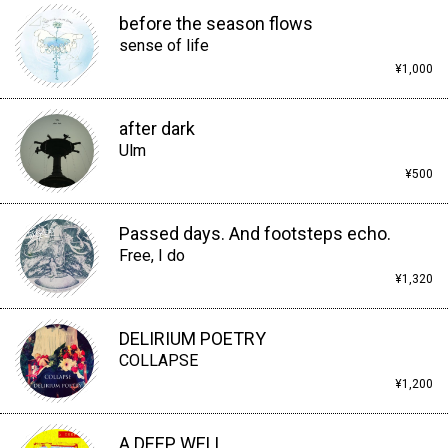
before the season flows
sense of life
¥1,000
after dark
Ulm
¥500
Passed days. And footsteps echo.
Free, I do
¥1,320
DELIRIUM POETRY
COLLAPSE
¥1,200
A DEEP WELL