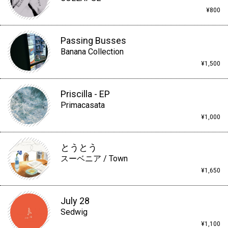
¥800
Passing Busses
Banana Collection
¥1,500
Priscilla - EP
Primacasata
¥1,000
とうとう
スーベニア / Town
¥1,650
July 28
Sedwig
¥1,100